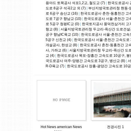
용야드 토목공사 석포1,2교, 철도교 (7)
|
한국도로공사 공
도로 8공구 석곡2교 외 (7)
|
부산지방국토관리청 현동-임곡
로 6공구 송산교 (16)
|
한국도로공사 춘천-동홍천간 고속도로 
도로 7공구 향남교 (10)
|
한국도로공사 서울-춘천간 고속도
로 5공구 청평IC교 (0)
|
한국토지공사 풍덕천삼거리 고가
형교 (8)
|
서울지방국토관리청 두교리-죽산간 도로건설공사 
공구 향남IC육교 (10)
|
한국도로공사 서울-춘천간 고속도로 
5공구 신천교 (4)
|
한국도로공사 서울-춘천간 고속도로 3공
개설공사, 한성교 (8)
|
한국도로공사 춘천-동홍천간 고속도
사, 가좌교 (6)
|
서울지방국토관리청 두교리-죽산간 도로건
교 (4)
|
한국도로공사 목포-장흥간 고속도로 10공구, 봉림
국도로공사 여주-양평간 고속도로 3공구, 병산교 (8)
|
서
R-D육교 (7)
|
한국도로공사 장흥-광양간 고속도로 10공구,
Hot News american News
전경사진 1