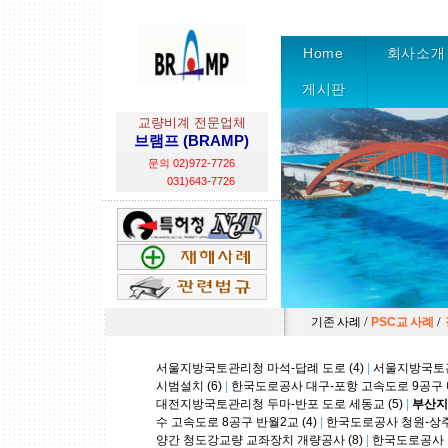
Home
회사소개
게시판
교량비계 전문업체
브램프 (BRAMP)
문의 02)972-7726
031)643-7726
/
/
기존 사례
PSC교 사례
서울지방국토관리청 마석-답례 도로 (4)
|
서울지방국토관리
시범설치 (6)
|
한국도로공사 대구-포항 고속도로 9공구 다
대전지방국토관리청 두마-반포 도로 세동교 (5)
|
부산지
수 고속도로 8공구 반월2교 (4)
|
한국도로공사 청원-상주 
양간 청도강교량 교좌장치 개량공사 (8)
|
한국도로공사 