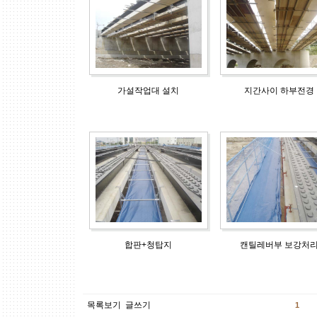
가설작업대 설치
지간사이 하부전경
합판+청탑지
캔틸레버부 보강처
목록보기
글쓰기
1