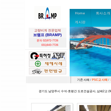
Home
회사소개
게시판
교량비계 전문업체
브램프 (BRAMP)
문의 02)972-7726
031)643-7726
/
/
기존 사례
PSC교 사례
경기도 남양주시 수석-호평간 도로건설공사, 삼패2교 (9