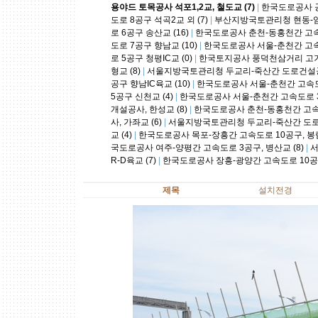
용야드 토목공사 석포1,2교, 철도교 (7)
|
한국도로공사 공
도로 8공구 석곡2교 외 (7)
|
부산지방국토관리청 현동-임곡
로 6공구 송산교 (16)
|
한국도로공사 춘천-동홍천간 고속도로 
도로 7공구 향남교 (10)
|
한국도로공사 서울-춘천간 고속도
로 5공구 청평IC교 (0)
|
한국토지공사 풍덕천삼거리 고가
형교 (8)
|
서울지방국토관리청 두교리-죽산간 도로건설공사 
공구 향남IC육교 (10)
|
한국도로공사 서울-춘천간 고속도로 
5공구 신천교 (4)
|
한국도로공사 서울-춘천간 고속도로 3공
개설공사, 한성교 (8)
|
한국도로공사 춘천-동홍천간 고속도
사, 가좌교 (6)
|
서울지방국토관리청 두교리-죽산간 도로건
교 (4)
|
한국도로공사 목포-장흥간 고속도로 10공구, 봉림
국도로공사 여주-양평간 고속도로 3공구, 병산교 (8)
|
서
R-D육교 (7)
|
한국도로공사 장흥-광양간 고속도로 10공구,
제목
설치전경