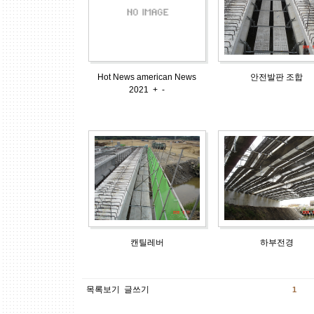
Hot News american News
안전발판 조합
2021
+
-
캔틸레버
하부전경
목록보기
글쓰기
1