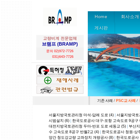
Home
회사소개
게시판
교량비계 전문업체
브램프 (BRAMP)
문의 02)972-7726
031)643-7726
/
/
기존 사례
PSC교 사례
서울지방국토관리청 마석-답례 도로 (4)
|
서울지방국토관리
시범설치 (6)
|
한국도로공사 대구-포항 고속도로 9공구 다
대전지방국토관리청 두마-반포 도로 세동교 (5)
|
부산지
수 고속도로 8공구 반월2교 (4)
|
한국도로공사 청원-상주 
양간 청도강교량 교좌장치 개량공사 (8)
|
한국도로공사 