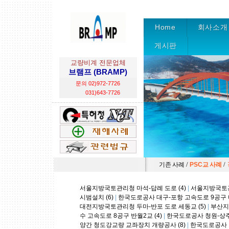
Home
회사소개
게시판
교량비계 전문업체
브램프 (BRAMP)
문의 02)972-7726
031)643-7726
/
/
기존 사례
PSC교 사례
서울지방국토관리청 마석-답례 도로 (4)
|
서울지방국토관리
시범설치 (6)
|
한국도로공사 대구-포항 고속도로 9공구 다
대전지방국토관리청 두마-반포 도로 세동교 (5)
|
부산지
수 고속도로 8공구 반월2교 (4)
|
한국도로공사 청원-상주 
양간 청도강교량 교좌장치 개량공사 (8)
|
한국도로공사 