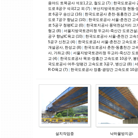
용야드 토목공사 석포1,2교, 철도교 (7)
|
한국도로공사 공
도로 8공구 석곡2교 외 (7)
|
부산지방국토관리청 현동-임곡
로 6공구 송산교 (16)
|
한국도로공사 춘천-동홍천간 고속도로 
도로 7공구 향남교 (10)
|
한국도로공사 서울-춘천간 고속도
로 5공구 청평IC교 (0)
|
한국토지공사 풍덕천삼거리 고가
형교 (8)
|
서울지방국토관리청 두교리-죽산간 도로건설공사 
공구 향남IC육교 (10)
|
한국도로공사 서울-춘천간 고속도로 
5공구 신천교 (4)
|
한국도로공사 서울-춘천간 고속도로 3공
개설공사, 한성교 (8)
|
한국도로공사 춘천-동홍천간 고속도
사, 가좌교 (6)
|
서울지방국토관리청 두교리-죽산간 도로건
교 (4)
|
한국도로공사 목포-장흥간 고속도로 10공구, 봉림
국도로공사 여주-양평간 고속도로 3공구, 병산교 (8)
|
서
R-D육교 (7)
|
한국도로공사 장흥-광양간 고속도로 10공구,
설치작업중
낙하물방지공ⅰ