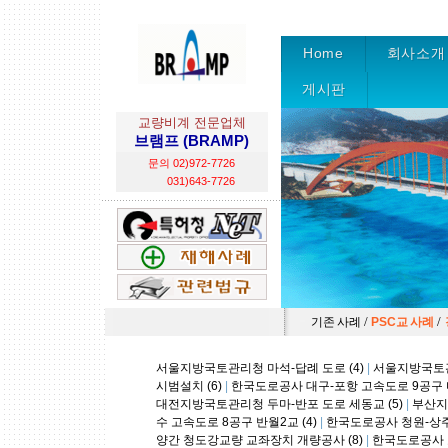
Home
회사소개
게시판
교량비계 전문업체
브램프 (BRAMP)
문의 02)972-7726
031)643-7726
/
/
기존 사례
PSC교 사례
서울지방국토관리청 마석-답례 도로 (4)
|
서울지방국토관리
시범설치 (6)
|
한국도로공사 대구-포항 고속도로 9공구 다
대전지방국토관리청 두마-반포 도로 세동교 (5)
|
부산지
수 고속도로 8공구 반월2교 (4)
|
한국도로공사 청원-상주 
양간 청도강교량 교좌장치 개량공사 (8)
|
한국도로공사 